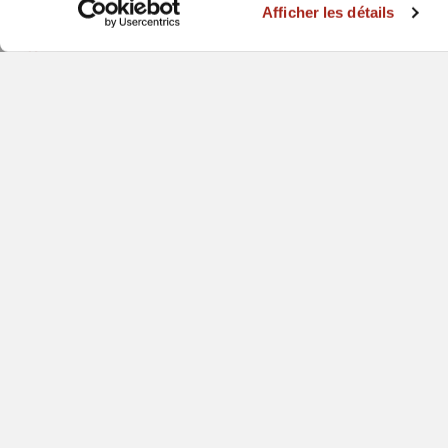
Afficher les détails
Imperial Dade, Vars
Imperial Dade, Winnipeg
Lindenmeyr Munroe, Bellingham
Lindenmeyr Munroe, Carol Stream
Lindenmeyr Munroe, Durham
Lindenmeyr Munroe, Fridely
Lindenmeyr Munroe, Hanover