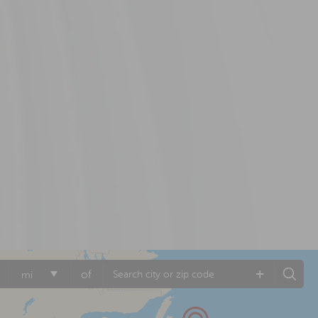
+
of
mi