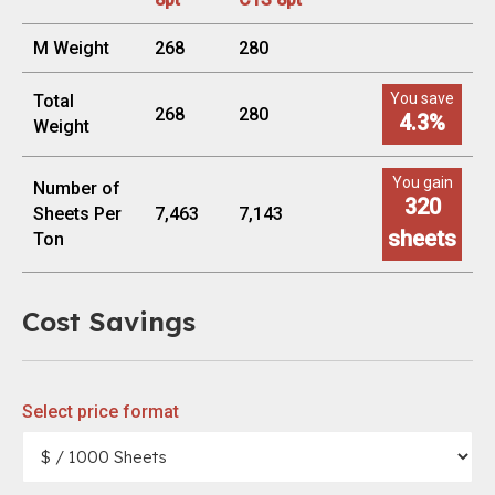
M Weight
268
280
You save
Total
268
280
4.3
%
Weight
You gain
Number of
320
Sheets Per
7,463
7,143
sheets
Ton
Cost Savings
Select price format