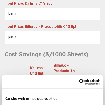
Input Price:
Kallima C1S 8pt
Input Price:
Billerud - Productolith C1S 8pt
Cost Savings ($/1000 Sheets)
Billerud -
Kallima
Productolith
C1S 8pt
C1S 8pt
You save
Total
268
280
9.6
%
Weight
Ce site web utilise des cookies.
$ / 1000