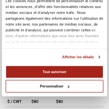
Les cookies nous permettent de personnaliser le contenu
n/a
n/a
Sheets
et les annonces, d'offrir des fonctionnalités relatives aux
médias sociaux et d'analyser notre trafic. Nous
You save
partageons également des informations sur l'utilisation de
Total Cost
$
214
$
224
$
10
notre site avec nos partenaires de médias sociaux, de
publicité et d'analyse, qui peuvent combiner celles-ci
Price Conversion ($/1000 Sheets)
avec d'autres informations que vous leur avez fournies
ou qu'ils ont collectées lors de votre utilisation de leurs
Billerud -
services.
Kallima
Productolith
C1S 8pt
Afficher les détails
C1S 8pt
$ / MSF
$
28
$
29
Tout autoriser
$ / Ton
$
1,600
$
1,600
Personnaliser
$ / MSI
$
0
$
0
$ / CWT
$
80
$
80