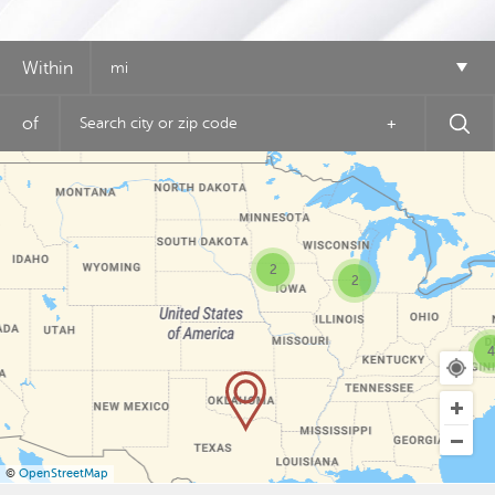
Within
mi
of
+
2
2
4
©
OpenStreetMap